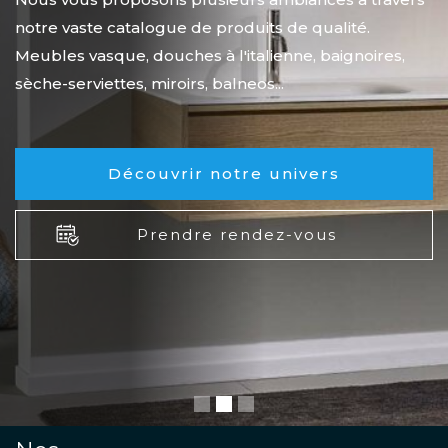
notre vaste catalogue de produits de qualité.
Meubles vasque, douches à l'italienne, baignoires,
sèche-serviettes, miroirs, balneos...
Découvrir notre univers
Prendre rendez-vous
Slide 2 of 3.