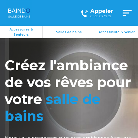
Appeler
01 69 07 71 21
Accessoires &
Salles de bains
Accéssibilité & Senior
Senteurs
Créez l'ambiance
de vos rêves
pour
votre
salle de
bains
Nous vous proposons plusieurs ambiances à travers