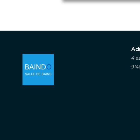
Ad
4 e
914